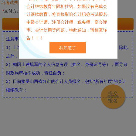
习考试费）
会计继续教育年限相挂钩。如果没有完成会
*
支付方式：
支付宝
微信支付
银行柜台/ATM
计继续教育，将直接影响会计职称考试报名-
中级会计师、注册会计师、税务师、高会评
已确认好信息，现立即付款
审、会计信用等问题，特此通知，请相互转
告！！！
注意事项说明：
1）上述提交的个人信息仅供财政局会计继续教育审核之用；除此
我知道了
之外，不做其它任何之用，我们会严格保密；
2）如因上述填写的个人信息有误（姓名、身份证号等），而导致
财政局审核不成功，责任自负；
3）目前接受山西省各市的会计人员报名，包括“所有年度”的会计
继续教育；