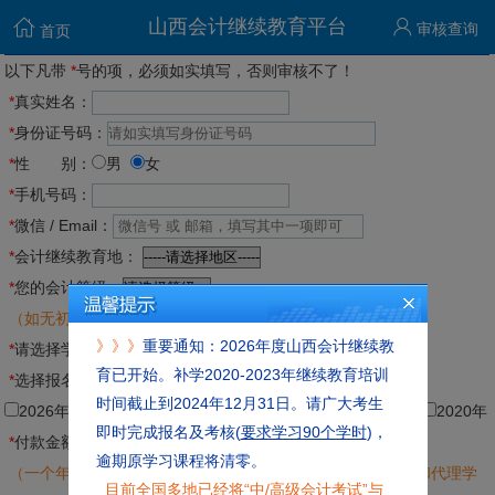
山西会计继续教育平台
审核查询
首页
以下凡带
*
号的项，必须如实填写，否则审核不了！
*
真实姓名：
*
身份证号码：
*
性 别：
男
女
*
手机号码：
*
微信 / Email：
*
会计继续教育地：
*
您的会计等级：
（如无初级/中级/高会/注会证书,则选一般会计人员）
》》》
重要通知：2026年度山西会计继续教
*
请选择学时：
育已开始。补学2020-2023年继续教育培训
*
选择报名年度：
时间截止到2024年12月31日。请广大考生
2026年
2025年
2024年
2023年
2022年
2021年
2020年
即时完成报名及考核(
要求学习90个学时
)，
*
付款金额：
（元）
逾期原学习课程将清零。
（一个年度继续教育费用
，依次类推；该费用已包含报名费和代理学
目前全国多地已经将“中/高级会计考试”与